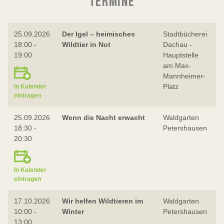
TERMINE
25.09.2026
Der Igel – heimisches
Stadtbücherei
I
18:00 -
Wildtier in Not
Dachau -
19:00
Hauptstelle
am Max-
Mannheimer-
Platz
In Kalender
eintragen
25.09.2026
Wenn die Nacht erwacht
Waldgarten
F
18:30 -
Petershausen
20:30
In Kalender
eintragen
17.10.2026
Wir helfen Wildtieren im
Waldgarten
F
10:00 -
Winter
Petershausen
13:00