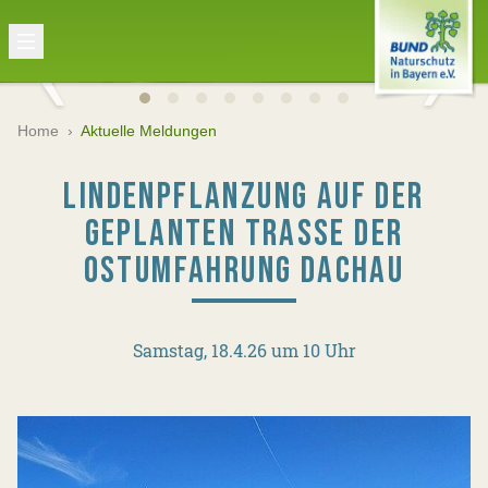
Home
›
Aktuelle Meldungen
LINDENPFLANZUNG AUF DER
GEPLANTEN TRASSE DER
OSTUMFAHRUNG DACHAU
Samstag, 18.4.26 um 10 Uhr